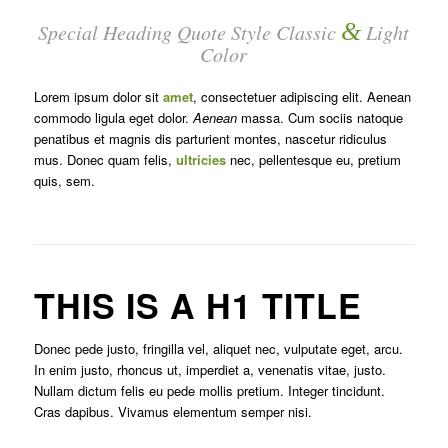
&
Special Heading Quote Style Classic
Light
Color
Lorem ipsum dolor sit
amet
, consectetuer adipiscing elit. Aenean
commodo ligula eget dolor.
Aenean
massa. Cum sociis natoque
penatibus et magnis dis parturient montes, nascetur ridiculus
mus. Donec quam felis,
ultricies
nec, pellentesque eu, pretium
quis, sem.
THIS IS A H1 TITLE
Donec pede justo, fringilla vel, aliquet nec, vulputate eget, arcu.
In enim justo, rhoncus ut, imperdiet a, venenatis vitae, justo.
Nullam dictum felis eu pede mollis pretium. Integer tincidunt.
Cras dapibus. Vivamus elementum semper nisi.